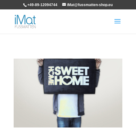
+49-89-12094744
iMat@fussmatten-shop.eu