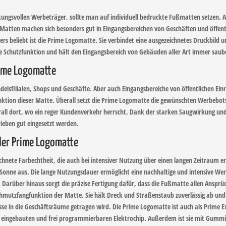
kungsvollen Werbeträger, sollte man auf individuell bedruckte Fußmatten setzen. 
 Matten machen sich besonders gut in Eingangsbereichen von Geschäften und öffen
 beliebt ist die Prime Logomatte. Sie verbindet eine ausgezeichnetes Druckbild u
 Schutzfunktion und hält den Eingangsbereich von Gebäuden aller Art immer saube
rime Logomatte
elsfilialen, Shops und Geschäfte. Aber auch Eingangsbereiche von öffentlichen Ei
tion dieser Matte. Überall setzt die Prime Logomatte die gewünschten Werbebots
überall dort, wo ein reger Kundenverkehr herrscht. Dank der starken Saugwirkung 
eben gut eingesetzt werden.
der Prime Logomatte
ichnete Farbechtheit, die auch bei intensiver Nutzung über einen langen Zeitraum er
er Sonne aus. Die lange Nutzungsdauer ermöglicht eine nachhaltige und intensive W
. Darüber hinaus sorgt die präzise Fertigung dafür, dass die Fußmatte allen Ansp
Schmutzfangfunktion der Matte. Sie hält Dreck und Straßenstaub zuverlässig ab und
 in die Geschäftsräume getragen wird. Die Prime Logomatte ist auch als Prime Excl
n eingebauten und frei programmierbaren Elektrochip. Außerdem ist sie mit Gummir