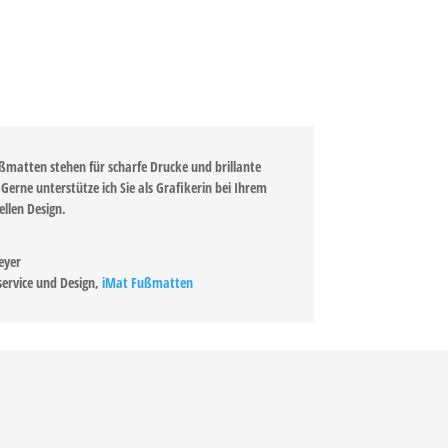
ßmatten stehen für scharfe Drucke und brillante
Gerne unterstütze ich Sie als Grafikerin bei Ihrem
ellen Design.
eyer
ervice und Design
,
iMat Fußmatten