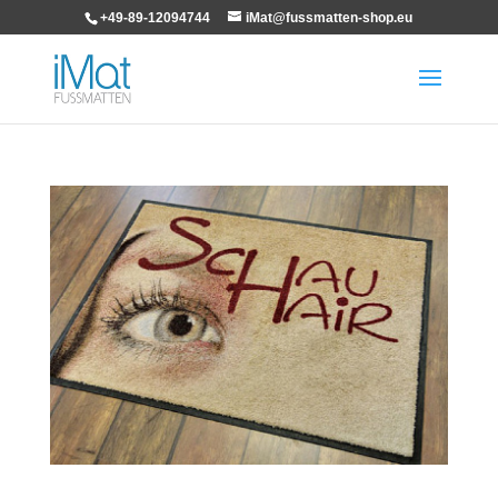
+49-89-12094744
iMat@fussmatten-shop.eu